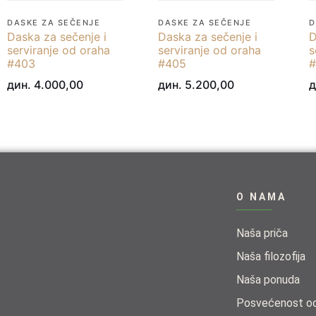
DASKE ZA SEČENJE
DASKE ZA SEČENJE
D
Daska za sečenje i
Daska za sečenje i
D
serviranje od oraha
serviranje od oraha
s
#403
#405
#
дин.
4.000,00
дин.
5.200,00
д
O NAMA
Naša priča
Naša filozofija
Naša ponuda​
Posvećenost odr