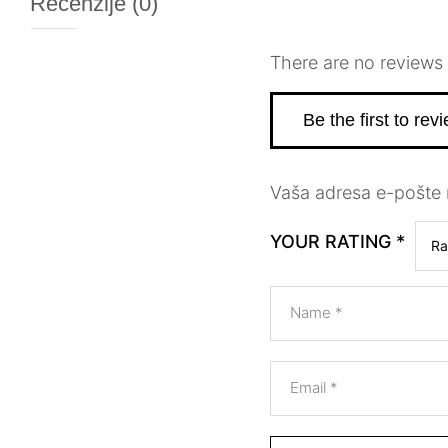
Recenzije (0)
There are no reviews 
Be the first to re
Vaša adresa e-pošte n
YOUR RATING
*
Name
*
Email
*