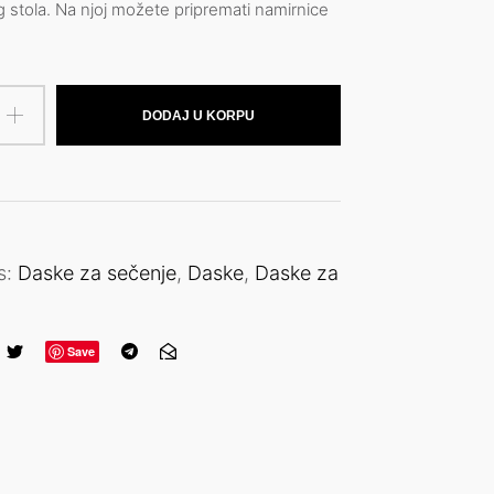
g stola. Na njoj možete pripremati namirnice
DODAJ U KORPU
s:
Daske za sečenje
,
Daske
,
Daske za
Save