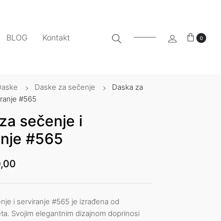
BLOG
Kontakt
0
Daske
Daske za sečenje
Daska za
iranje #565
za sečenje i
anje #565
,00
je i serviranje #565 je izrađena od
ta. Svojim elegantnim dizajnom doprinosi