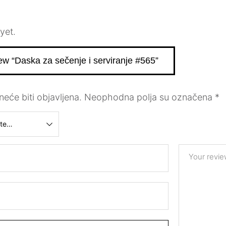
yet.
view “Daska za sečenje i serviranje #565”
eće biti objavljena.
Neophodna polja su označena
*
Your revi