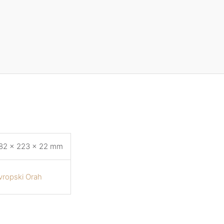
82 × 223 × 22 mm
vropski Orah