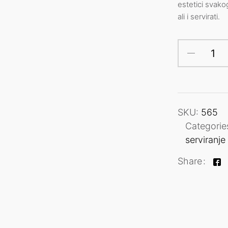
estetici svako
ali i servirati.
SKU:
565
Categorie
serviranje
Share