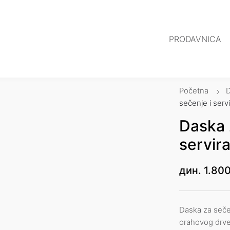
PRODAVNICA
Početna
sečenje i serv
Daska 
servir
дин.
1.800
Daska za sečen
orahovog drve