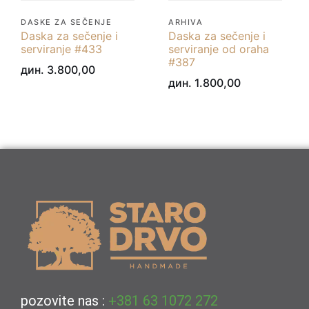
DASKE ZA SEČENJE
ARHIVA
Daska za sečenje i
Daska za sečenje i
serviranje #433
serviranje od oraha
#387
дин.
3.800,00
дин.
1.800,00
pozovite nas :
+381 63 1072 272