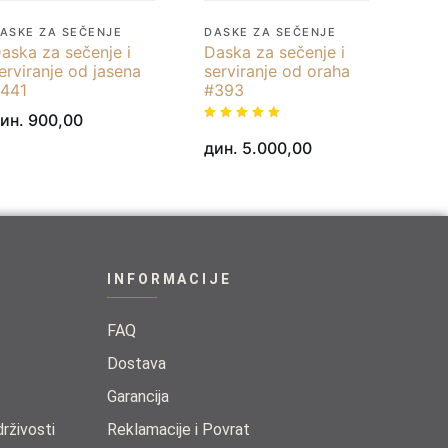
ASKE ZA SEČENJE
DASKE ZA SEČENJE
aska za sečenje i
Daska za sečenje i
erviranje od jasena
serviranje od oraha
441
#393
ин.
900,00
Ocenjeno
sa
дин.
5.000,00
5.00
od 5
INFORMACIJE
FAQ
Dostava
Garancija
živosti​
Reklamacije i Povrat