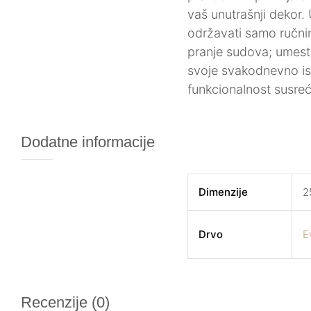
vaš unutrašnji dekor.
održavati samo ručnim
pranje sudova; umesto
svoje svakodnevno isk
funkcionalnost susreć
Dodatne informacije
Dimenzije
2
Drvo
E
Recenzije (0)