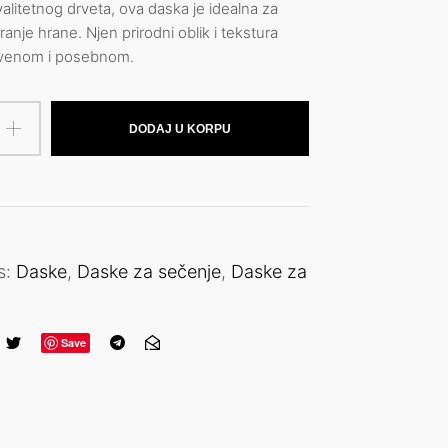
alitetnog drveta, ova daska je idealna za
ranje hrane. Njen prirodni oblik i tekstura
stvenom i posebnom.
DODAJ U KORPU
s:
Daske
,
Daske za sečenje
,
Daske za
Save