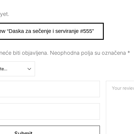
yet.
view “Daska za sečenje i serviranje #555”
eće biti objavljena.
Neophodna polja su označena
*
Your revi