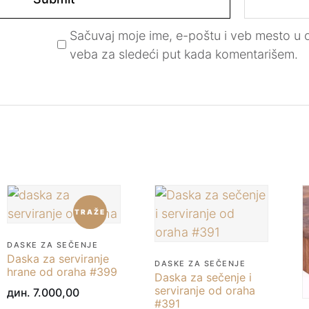
Sačuvaj moje ime, e-poštu i veb mesto u
veba za sledeći put kada komentarišem.
TRAŽE
DASKE ZA SEČENJE
Daska za serviranje
DASKE ZA SEČENJE
hrane od oraha #399
Daska za sečenje i
serviranje od oraha
дин.
7.000,00
#391