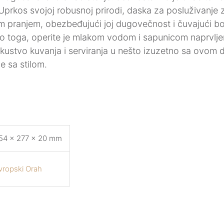
 Uprkos svojoj robusnoj prirodi, daska za posluživanje
 pranjem, obezbeđujući joj dugovečnost i čuvajući bog
 toga, operite je mlakom vodom i sapunicom naprvljeno
ustvo kuvanja i serviranja u nešto izuzetno sa ovom d
e sa stilom.
54 × 277 × 20 mm
vropski Orah