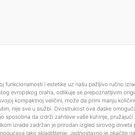
poj funkcionalnosti i estetike uz našu pažljivo ručno i
stog evropskog oraha, odlikuje se prepoznatljivim orig
vojoj kompaktnoj veličini, može da primi manju količi
tim, nije sve u službi. Dvostrukost ove daske omogućav
go sposobna da izdrži zahteve vaše kuhinje, pružajući
likom izrade zadržan je prirodan izgled sirovog drveta 
mogućava lako skladištenje. Jednostavno je okačite na v