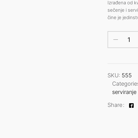
Izrađena od kv
sečenje i servi
čine je jedin
SKU:
555
Categorie
serviranje
Share