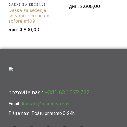
DASKE ZA SEČENJE
дин.
3.600,00
Daska za sečenje i
serviranje hrane od
sofore #409
дин.
4.800,00
pozovite nas :
+381 63 1072 272
Email :
kontakt@starodrvo.com
Pišite nam. Poštu primamo 0-24h.