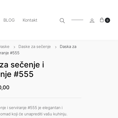
BLOG
Kontakt
0
Daske
Daske za sečenje
Daska za
iranje #555
za sečenje i
anje #555
0,00
je i serviranje #555 je elegantan i
omad koji će unaprediti vašu kuhinju.