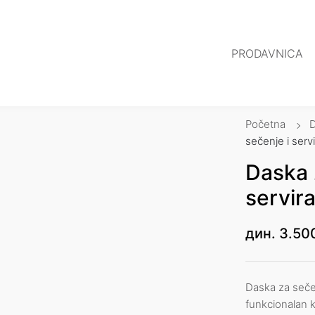
PRODAVNICA
Početna
sečenje i serv
Daska 
servir
дин.
3.50
Daska za sečen
funkcionalan k