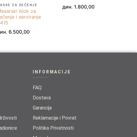
ASKE ZA SEČENJE
дин.
1.800,00
esarski blok za
ečenje i serviranje
415
ин.
6.500,00
INFORMACIJE
FAQ
Dostava
Garancija
živosti​
Reklamacije i Povrat
adionice​
Politika Privatnosti