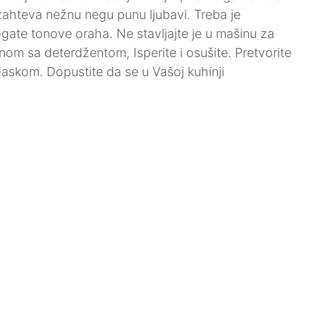
 zahteva nežnu negu punu ljubavi. Treba je
ate tonove oraha. Ne stavljajte je u mašinu za
m sa deterdžentom, Isperite i osušite. Pretvorite
askom. Dopustite da se u Vašoj kuhinji