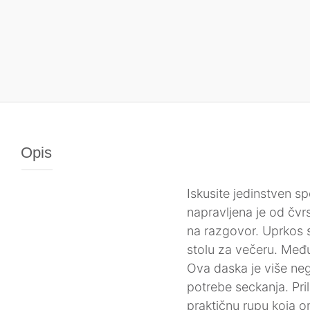
Opis
Iskusite jedinstven s
napravljena je od čvr
na razgovor. Uprkos s
stolu za večeru. Među
Ova daska je više ne
potrebe seckanja. Pri
praktičnu rupu koja o