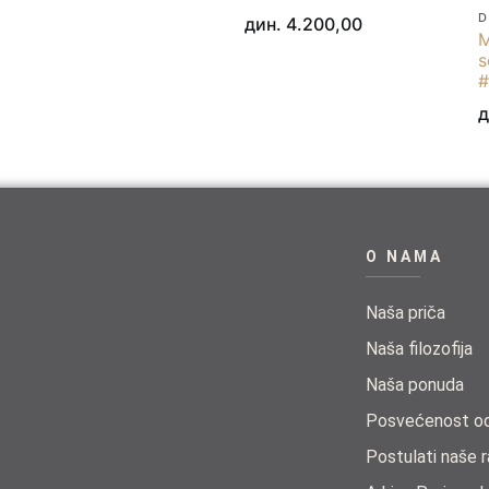
D
дин.
4.200,00
M
s
#
д
O NAMA
Naša priča
Naša filozofija
Naša ponuda​
Posvećenost odr
Postulati naše r