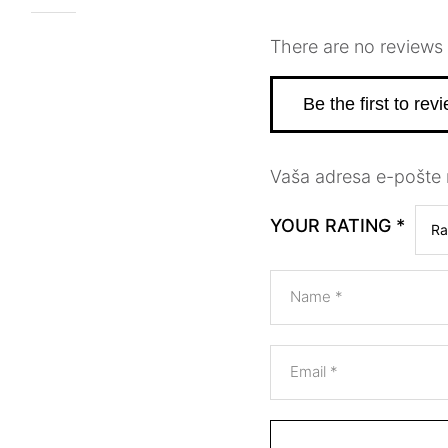
There are no reviews 
Be the first to re
Vaša adresa e-pošte n
YOUR RATING
*
Name
*
Email
*