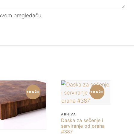
 ovom pregledaču
TRAŽE
TRAŽE
ARHIVA
Daska za sečenje i
serviranje od oraha
#387