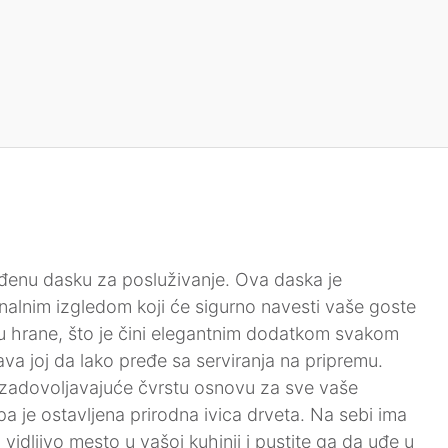
zrađenu dasku za posluživanje. Ova daska je
inalnim izgledom koji će sigurno navesti vaše goste
nu hrane, što je čini elegantnim dodatkom svakom
a joj da lako pređe sa serviranja na pripremu.
 zadovoljavajuće čvrstu osnovu za sve vaše
pa je ostavljena prirodna ivica drveta. Na sebi ima
idljivo mesto u vašoj kuhinji i pustite ga da uđe u