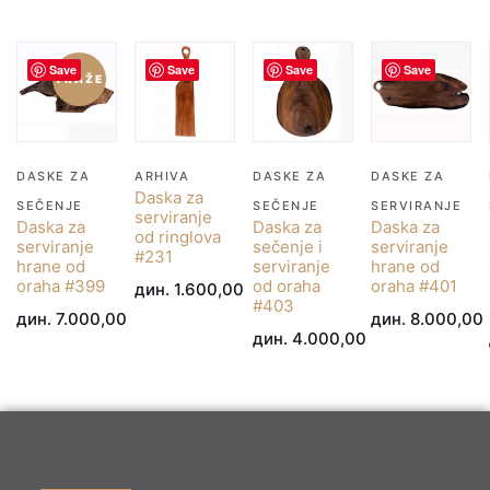
Save
Save
Save
Save
TRAŽE
DASKE ZA
ARHIVA
DASKE ZA
DASKE ZA
Daska za
SEČENJE
SEČENJE
SERVIRANJE
serviranje
Daska za
Daska za
Daska za
od ringlova
serviranje
sečenje i
serviranje
#231
hrane od
serviranje
hrane od
oraha #399
od oraha
oraha #401
дин.
1.600,00
#403
дин.
7.000,00
дин.
8.000,00
дин.
4.000,00