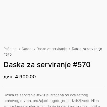
Početna
Daske
Daske za serviranje
Daska za serviranje
#570
Daska za serviranje #570
дин.
4.900,00
Daska za serviranje #570 je izrađena od kvalitetnog
orahovog drveta, pružajući dugotrajnost i izdržljivost. Njen
jednostavan ali elegantan dizajn je savršen za svaku priliku,