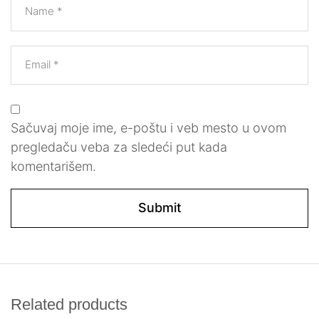
Name
*
Email
*
Sačuvaj moje ime, e-poštu i veb mesto u ovom
pregledaču veba za sledeći put kada
komentarišem.
Related products