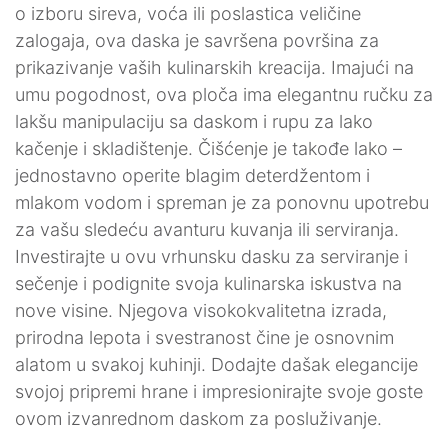
o izboru sireva, voća ili poslastica veličine
zalogaja, ova daska je savršena površina za
prikazivanje vaših kulinarskih kreacija. Imajući na
umu pogodnost, ova ploča ima elegantnu ručku za
lakšu manipulaciju sa daskom i rupu za lako
kačenje i skladištenje. Čišćenje je takođe lako –
jednostavno operite blagim deterdžentom i
mlakom vodom i spreman je za ponovnu upotrebu
za vašu sledeću avanturu kuvanja ili serviranja.
Investirajte u ovu vrhunsku dasku za serviranje i
sečenje i podignite svoja kulinarska iskustva na
nove visine. Njegova visokokvalitetna izrada,
prirodna lepota i svestranost čine je osnovnim
alatom u svakoj kuhinji. Dodajte dašak elegancije
svojoj pripremi hrane i impresionirajte svoje goste
ovom izvanrednom daskom za posluživanje.