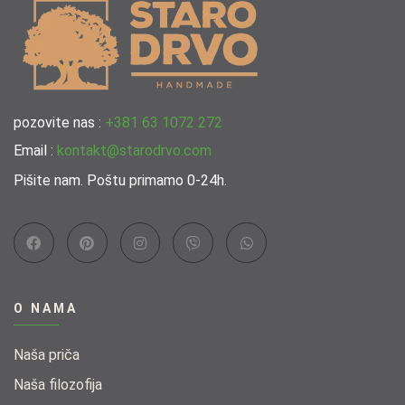
pozovite nas :
+381 63 1072 272
Email :
kontakt@starodrvo.com
Pišite nam. Poštu primamo 0-24h.
O NAMA
Naša priča
Naša filozofija