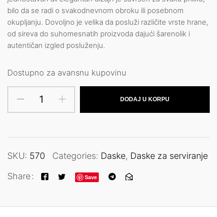
bilo da se radi o svakodnevnom obroku ili posebnom
okupljanju. Dovoljno je velika da posluži različite vrste hrane,
od sireva do suhomesnatih proizvoda dajući šarenolik i
autentičan izgled posluženju.
Dostupno za avansnu kupovinu
DODAJ U KORPU
SKU:
570
Categories:
Daske
,
Daske za serviranje
Share
Save