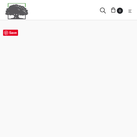
0
Save