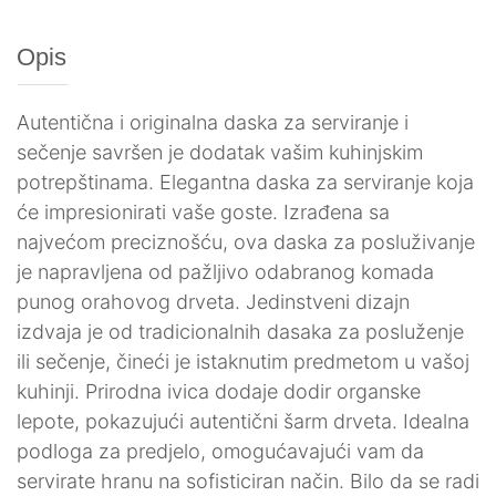
Opis
Autentična i originalna daska za serviranje i
sečenje savršen je dodatak vašim kuhinjskim
potrepštinama. Elegantna daska za serviranje koja
će impresionirati vaše goste. Izrađena sa
najvećom preciznošću, ova daska za posluživanje
je napravljena od pažljivo odabranog komada
punog orahovog drveta. Jedinstveni dizajn
izdvaja je od tradicionalnih dasaka za posluženje
ili sečenje, čineći je istaknutim predmetom u vašoj
kuhinji. Prirodna ivica dodaje dodir organske
lepote, pokazujući autentični šarm drveta. Idealna
podloga za predjelo, omogućavajući vam da
servirate hranu na sofisticiran način. Bilo da se radi