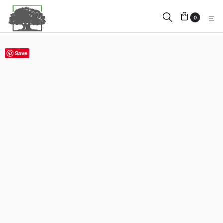
0
Save