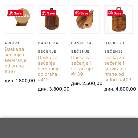
Save
Save
Save
Save
TRAŽE
ARHIVA
DASKE ZA
DASKE ZA
DASKE ZA
Daska za
SEČENJE
SEČENJE
SEČENJE
sečenje i
Daska za
Daska za
Daska za
serviranje
sečenje i
sečenje i
sečenje i
od oraha
serviranje
serviranje
serviranje
#387
od oraha
#439
hrane od
#412
sofore #409
дин.
1.800,00
дин.
2.500,00
дин.
3.800,00
дин.
4.800,00