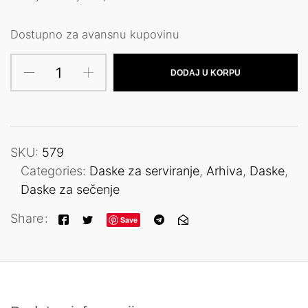
Dostupno za avansnu kupovinu
DODAJ U KORPU
SKU:
579
Categories:
Daske za serviranje
,
Arhiva
,
Daske
,
Daske za sečenje
Share
Save