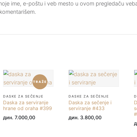
oje ime, e-poštu i veb mesto u ovom pregledaču veba
 komentarišem.
TRAŽE
DASKE ZA SEČENJE
DASKE ZA SEČENJE
D
Daska za serviranje
Daska za sečenje i
D
hrane od oraha #399
serviranje #433
s
#
дин.
7.000,00
дин.
3.800,00
д