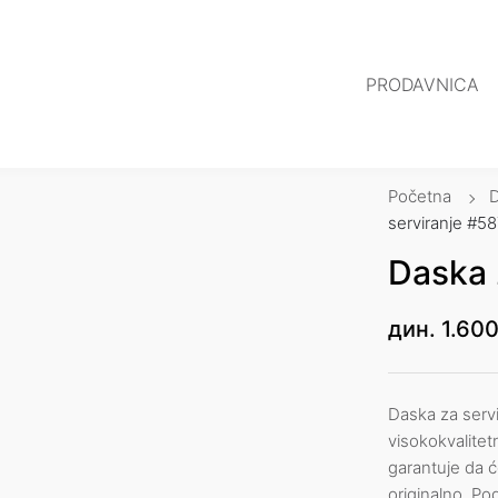
PRODAVNICA
Početna
serviranje #58
Daska 
дин.
1.600
Daska za servi
visokokvalitet
garantuje da ć
originalno. Pog