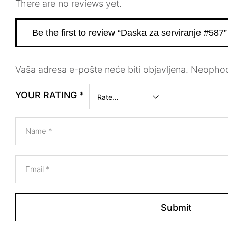
There are no reviews yet.
Be the first to review “Daska za serviranje #587”
Vaša adresa e-pošte neće biti objavljena.
Neophod
YOUR RATING
*
Name
*
Email
*