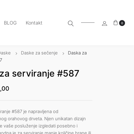
BLOG
Kontakt
0
Daske
Daske za sečenje
Daska za
7
za serviranje #587
,00
ranje #587 je napravljena od
nog orahovog drveta. Njen unikatan dizajn
e vaše posluženje izgledati posebno i
odna je za serviranje manje količine hrane ili