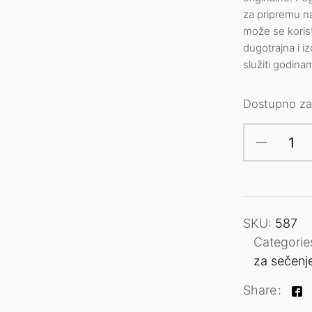
za pripremu na
može se korist
dugotrajna i i
služiti godina
Dostupno za
SKU:
587
Categorie
za sečenj
Share