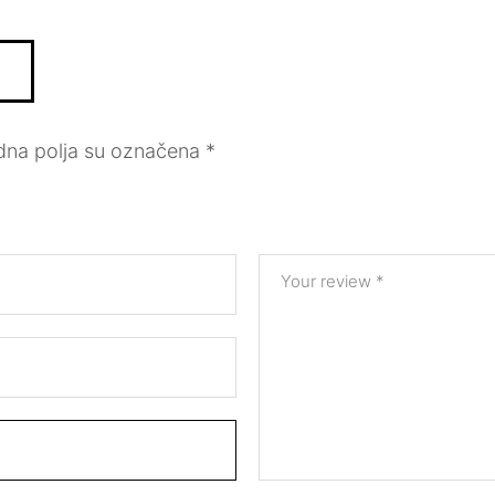
na polja su označena
*
Your review
*