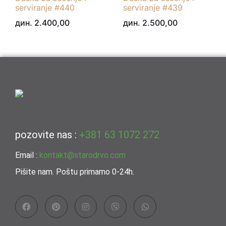
serviranje #440
serviranje #439
дин.
2.400,00
дин.
2.500,00
pozovite nas :
+381 63 1072 272
Email :
kontakt@starodrvo.com
Pišite nam. Poštu primamo 0-24h.