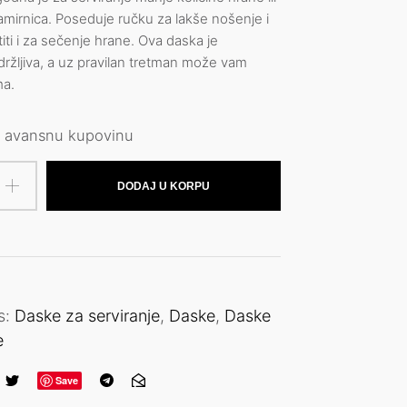
mirnica. Poseduje ručku za lakše nošenje i
iti i za sečenje hrane. Ova daska je
zdržljiva, a uz pravilan tretman može vam
ma.
 avansnu kupovinu
DODAJ U KORPU
s:
Daske za serviranje
,
Daske
,
Daske
e
Save