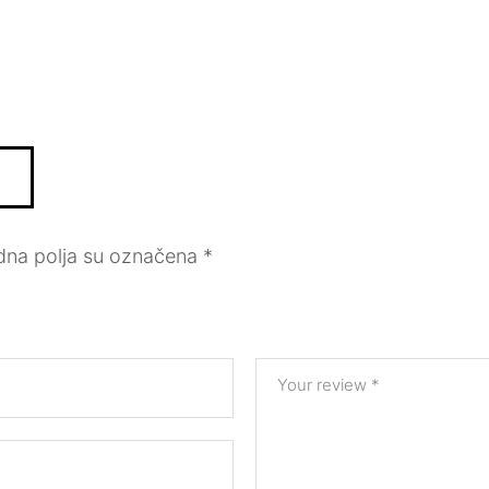
na polja su označena
*
Your review
*