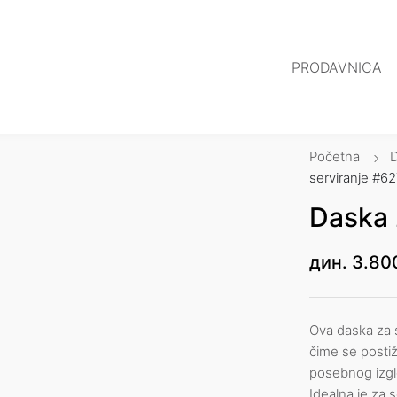
PRODAVNICA
Početna
serviranje #62
Daska 
дин.
3.80
Ova daska za s
čime se postiže
posebnog izgle
Idealna je za 