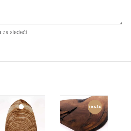
 za sledeći
TRAŽE