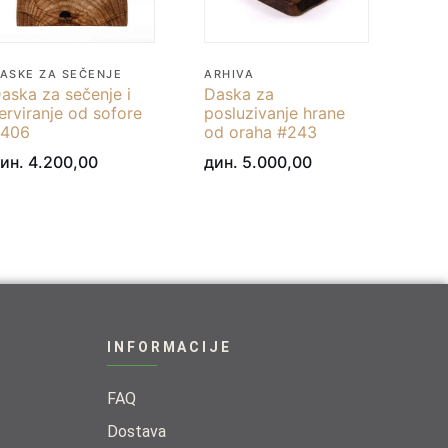
ASKE ZA SEČENJE
ARHIVA
aska za sečenje i
Daska za
erviranje od sofore
posluzivanje hrane
406
od oraha #243
ин.
4.200,00
дин.
5.000,00
INFORMACIJE
FAQ
Dostava