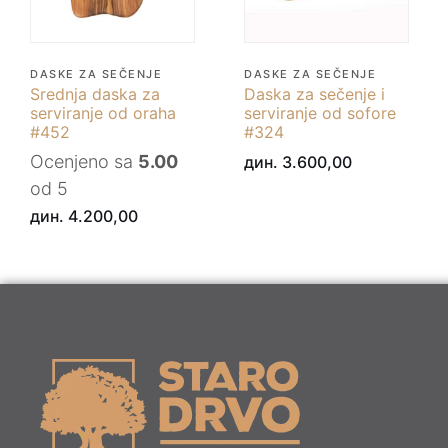
DASKE ZA SEČENJE
DASKE ZA SEČENJE
Srednja daska za
Daska za sečenje i
serviranje od oraha
serviranje od sofore
#452
#324
Ocenjeno sa
5.00
дин.
3.600,00
od 5
дин.
4.200,00