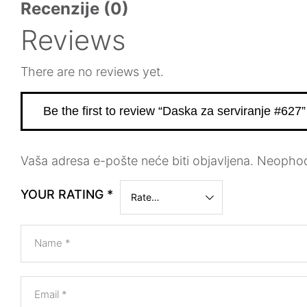
Recenzije (0)
Reviews
There are no reviews yet.
Be the first to review “Daska za serviranje #627”
Vaša adresa e-pošte neće biti objavljena.
Neophod
YOUR RATING
*
Name
*
Email
*