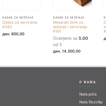
DASKE ZA SEČENJE
DASKE ZA SEČENJE
D
Daska za serviranje
Mesarski blok za
D
#343
sečenje i serviranje
s
#191
#
дин.
800,00
Ocenjeno sa
5.00
д
od 5
дин.
14.300,00
O NAMA
Naša priča
Naša filozofija