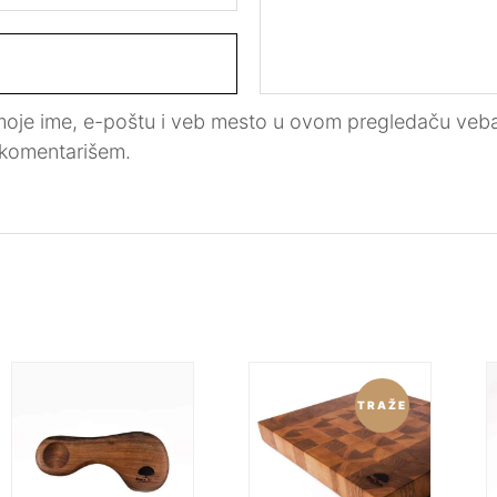
oje ime, e-poštu i veb mesto u ovom pregledaču veba
 komentarišem.
TRAŽE