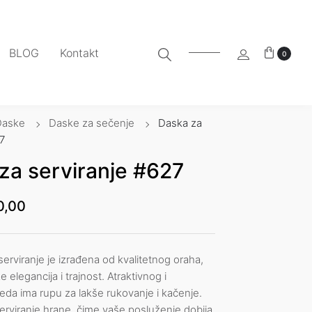
BLOG
Kontakt
0
Daske
Daske za sečenje
Daska za
7
za serviranje #627
0,00
erviranje je izrađena od kvalitetnog oraha,
 elegancija i trajnost. Atraktivnog i
da ima rupu za lakše rukovanje i kačenje.
serviranje hrane, čime vaše posluženje dobija