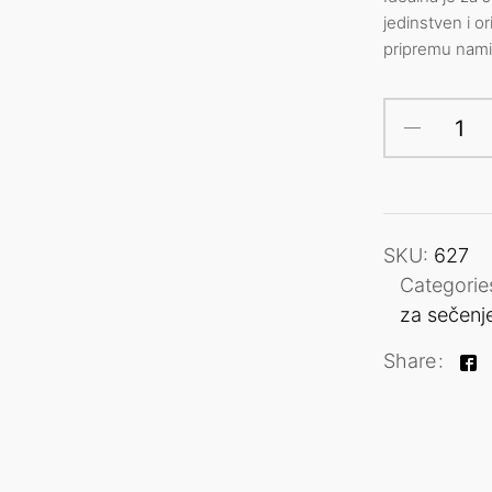
jedinstven i or
pripremu nami
SKU:
627
Categorie
za sečenj
Share