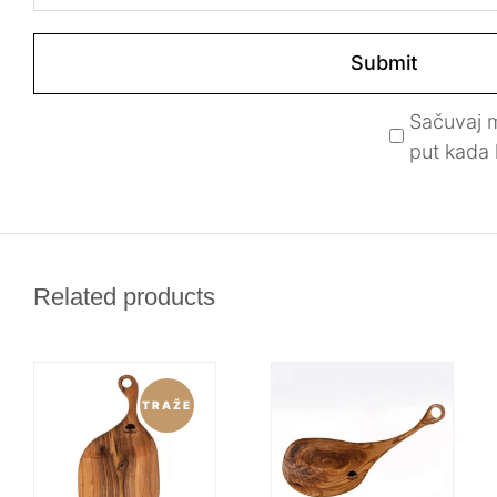
Sačuvaj m
put kada
Related products
TRAŽE