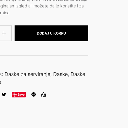
iginalan izgled ali možete da je koristite i za
rnica.
DODAJ U KORPU
s:
Daske za serviranje
,
Daske
,
Daske
e
Save