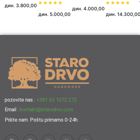
Ocenjeno
дин.
3.800,00
sa
дин.
4.000,00
Ocenjeno
Ocenjeno
5.00
sa
sa
od 5
дин.
5.000,00
дин.
14.300,0
5.00
5.00
od 5
od 5
pozovite nas :
+381 63 1072 272
Email :
kontakt@starodrvo.com
Pišite nam. Poštu primamo 0-24h.