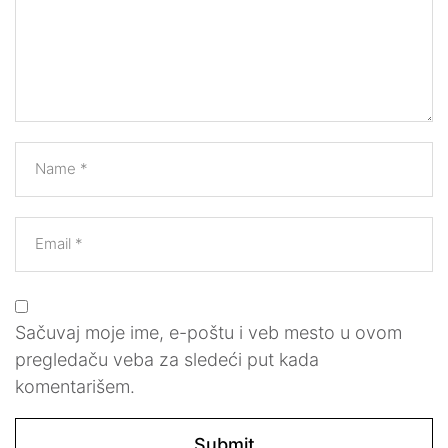
Name
*
Email
*
Sačuvaj moje ime, e-poštu i veb mesto u ovom
pregledaču veba za sledeći put kada
komentarišem.