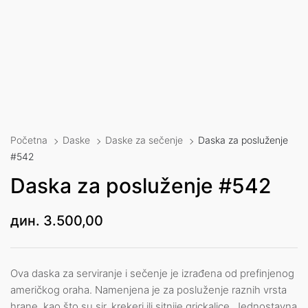
Početna
Daske
Daske za sečenje
Daska za posluženje
#542
Daska za posluženje #542
дин.
3.500,00
Ova daska za serviranje i sečenje je izrađena od prefinjenog
američkog oraha. Namenjena je za posluženje raznih vrsta
hrane, kao što su sir, krekeri ili sitnije grickalice. Jednostavna