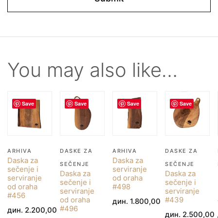
You may also like…
Save
Save
Save
Save
ARHIVA
DASKE ZA
ARHIVA
DASKE ZA
Daska za
Daska za
SEČENJE
SEČENJE
sečenje i
serviranje
Daska za
Daska za
serviranje
od oraha
sečenje i
sečenje i
od oraha
#498
serviranje
serviranje
#456
od oraha
#439
дин.
1.800,00
#496
дин.
2.200,00
дин.
2.500,00