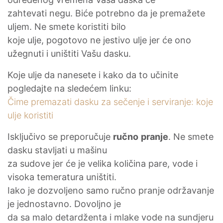
zahtevati negu. Biće potrebno da je premažete
uljem. Ne smete koristiti bilo
koje ulje, pogotovo ne jestivo ulje jer će ono
užegnuti i uništiti Vašu dasku.
Koje ulje da nanesete i kako da to učinite
pogledajte na sledećem linku:
Čime premazati dasku za sečenje i serviranje: koje
ulje koristiti
Isključivo se preporučuje
ručno
pranje
. Ne smete
dasku stavljati u mašinu
za sudove jer će je velika količina pare, vode i
visoka temeratura uništiti.
Iako je dozvoljeno samo ručno pranje održavanje
je jednostavno. Dovoljno je
da sa malo detardženta i mlake vode na sundjeru