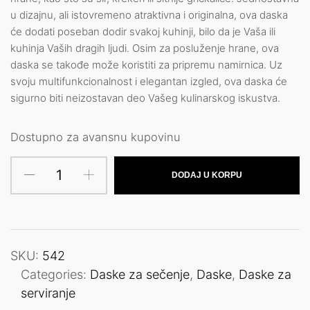
u dizajnu, ali istovremeno atraktivna i originalna, ova daska
će dodati poseban dodir svakoj kuhinji, bilo da je Vaša ili
kuhinja Vaših dragih ljudi. Osim za posluženje hrane, ova
daska se takođe može koristiti za pripremu namirnica. Uz
svoju multifunkcionalnost i elegantan izgled, ova daska će
sigurno biti neizostavan deo Vašeg kulinarskog iskustva.
Dostupno za avansnu kupovinu
DODAJ U KORPU
SKU:
542
Categories:
Daske za sečenje
,
Daske
,
Daske za
serviranje