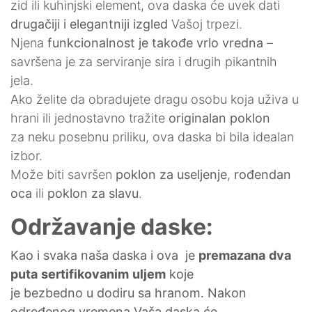
zid ili kuhinjski element, ova daska će uvek dati
drugačiji i elegantniji izgled
Vašoj trpezi.
Njena
funkcionalnost je takođe vrlo vredna
–
savršena je za serviranje sira i drugih pikantnih
jela.
Ako želite da obradujete dragu osobu koja uživa u
hrani ili jednostavno tražite
originalan poklon
za neku posebnu priliku, ova daska bi bila idealan
izbor.
Može biti savršen
poklon za useljenje
,
rođendan
oca
ili
poklon za
slavu
.
Održavanje daske:
Kao i svaka naša daska i ova je
premazana
dva
puta
sertifikovanim
uljem
koje
je bezbedno u dodiru sa hranom. Nakon
određenog vremena Vaša daska će