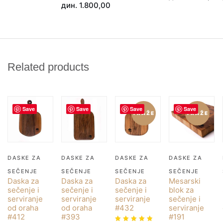
дин.
1.800,00
Related products
Save
Save
Save
Save
TRAŽE
TRAŽE
DASKE ZA
DASKE ZA
DASKE ZA
DASKE ZA
SEČENJE
SEČENJE
SEČENJE
SEČENJE
Daska za
Daska za
Daska za
Mesarski
sečenje i
sečenje i
sečenje i
blok za
serviranje
serviranje
serviranje
sečenje i
od oraha
od oraha
#432
serviranje
#412
#393
#191