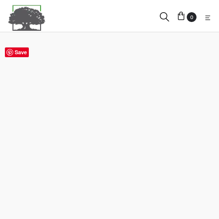
0
Save