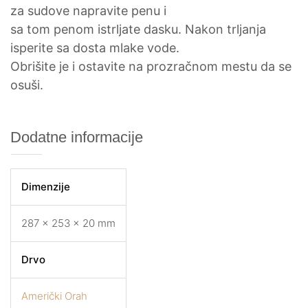
za sudove napravite penu i
sa tom penom istrljate dasku. Nakon trljanja
isperite sa dosta mlake vode.
Obrišite je i ostavite na prozračnom mestu da se
osuši.
Dodatne informacije
Dimenzije
287 × 253 × 20 mm
Drvo
Američki Orah