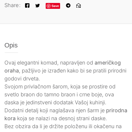
Share
Save
Opis
Ovaj elegantni komad, napravljen od
američkog
oraha
, pažljivo je izrađen kako bi se pratili prirodni
godovi drveta.
Svojom privlačnom šarom, koja se prostire od
svetlo braon do tamno braon i crne boje, ova
daska je jedinstveni dodatak Vašoj kuhinji.
Dodatni detalj koji naglašava njen šarm je
prirodna
kora
koja se nalazi na desnoj strani daske.
Bez obzira da li je držite položenu ili okačenu na