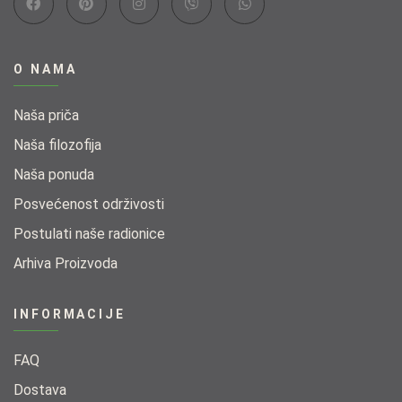
O NAMA
Naša priča
Naša filozofija
Naša ponuda​
Posvećenost održivosti​
Postulati naše radionice​
Arhiva Proizvoda
INFORMACIJE
FAQ
Dostava