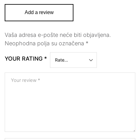
Add a review
Vaša adresa e-pošte neće biti objavljena.
Neophodna polja su označena
*
YOUR RATING
*
Your review
*