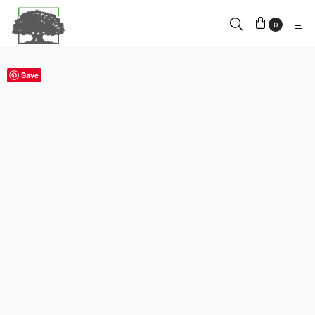
0
Save