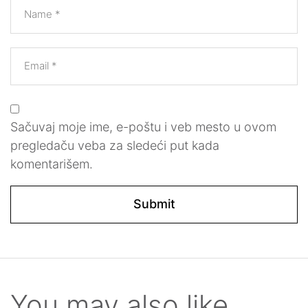
Name
*
Email
*
Sačuvaj moje ime, e-poštu i veb mesto u ovom
pregledaču veba za sledeći put kada
komentarišem.
You may also like…