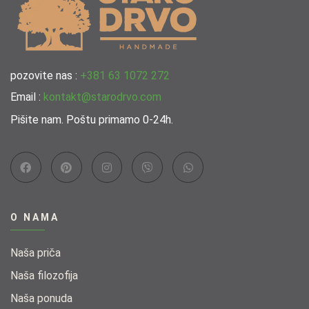
pozovite nas :
+381 63 1072 272
Email :
kontakt@starodrvo.com
Pišite nam. Poštu primamo 0-24h.
O NAMA
Naša priča
Naša filozofija
Naša ponuda​