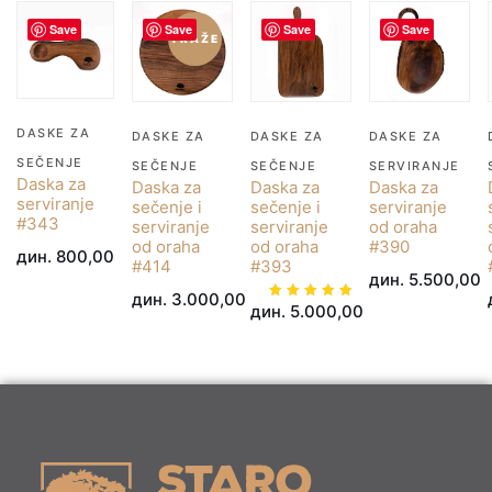
Save
Save
Save
Save
TRAŽE
DASKE ZA
DASKE ZA
DASKE ZA
DASKE ZA
SEČENJE
SEČENJE
SEČENJE
SERVIRANJE
Daska za
Daska za
Daska za
Daska za
serviranje
sečenje i
sečenje i
serviranje
#343
serviranje
serviranje
od oraha
od oraha
od oraha
#390
дин.
800,00
#414
#393
дин.
5.500,00
дин.
3.000,00
дин.
5.000,00
Ocenjeno
sa
5.00
od 5