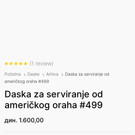
(
1
review)
Ocenjeno
1
5.00
od
Početna
Daske
Arhiva
Daska za serviranje od
5 na
osnovu
američkog oraha #499
ocene
kupca
Daska za serviranje od
američkog oraha #499
дин.
1.600,00