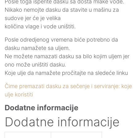
Posle toga isperite dasku sa dosta mlake vode.
Nikako nemojte dasku da stavite u mašinu za
sudove jer će je velika
količina vlage i vode uništiti.
Posle odredjenog vremena biće potrebno da
dasku namažete sa uljem.
Ne možete namazati dasku sa bilo kojim uljem jer
ono može uništiti dasku.
Koje ulje da namažete pročitajte na sledeće linku
Čime premazati dasku za sečenje i serviranje: koje
ulje koristiti
Dodatne informacije
Dodatne informacije