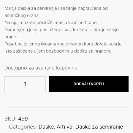
Manja daska za serviranje i sečenje napravljena od
američkog oraha.
Na njoj možete poslužiti manju količinu hrane.
Namenjena je za posluženje sira, krekera ili druge sitnije
hrane.
Posebna je jer na ivicama ima prirodnu koru drveta koja je
isto zaštićena uljem bezbednim u dodiru sa hranom.
Dostupno za avansnu kupovinu
DODAJ U KORPU
SKU:
499
Categories:
Daske
,
Arhiva
,
Daske za serviranje