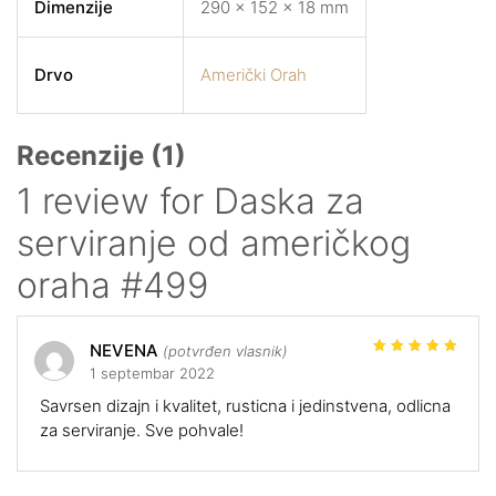
Dimenzije
290 × 152 × 18 mm
Drvo
Američki Orah
Recenzije (1)
1 review for
Daska za
serviranje od američkog
oraha #499
NEVENA
(potvrđen vlasnik)
Ocenjeno
1 septembar 2022
sa
5
od
5
Savrsen dizajn i kvalitet, rusticna i jedinstvena, odlicna
za serviranje. Sve pohvale!