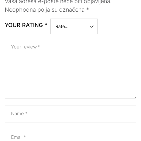
Vaša adresa e-pošte neće biti objavljena.
Neophodna polja su označena
*
YOUR RATING
*
Your review
*
Name
*
Email
*