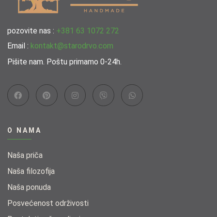
pozovite nas :
+381 63 1072 272
Email :
kontakt@starodrvo.com
Pišite nam. Poštu primamo 0-24h.
O NAMA
Naša priča
Naša filozofija
Naša ponuda​
Posvećenost održivosti​