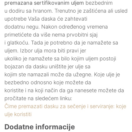
premazana sertifikovanim uljem
bezbednim
u dodiru sa hranom. Trenutno je zaštićena ali usled
upotrebe Vaša daska će zahtevati
dodatnu negu. Nakon određenog vremena
primetićete da više nema prvobitni sjaj
i glatkoću. Tada je potrebno da je namažete sa
uljem. Izbor ulja mora biti pravi jer
ukoliko je namažete sa bilo kojim uljem postoji
bojazan da dasku uništite jer ulje sa
kojim ste namazali može da užegne. Koje ulje je
bezbedno odnosno koje možete da
koristite i na koji način da ga nanesete možete da
pročitate na sledećem linku:
Čime premazati dasku za sečenje i serviranje: koje
ulje koristiti
Dodatne informacije