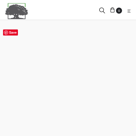
0
Save