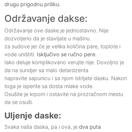
drugu prigodnu priliku.
Održavanje dakse:
Održavanje ove daske je jednostavno. Nije
dozvoljeno da je stavljate u mašinu
za sudove jer će je velika količina pare, toplote i
vode uništiti.
Isključivo se ručno pere
.
Iako deluje komplikovano verujte nije. Dovoljno je
da na sundjer sa malo detardzenta
napravite sapunicu i sa njom istrljate dasku. Nakon
toga je isperite sa dosta mlake vode.
Osušite je krpom i ostavite na prozračnom mestu
da se osuši.
Uljenje daske:
Svaka naša daska, pa i ova, je
dva puta