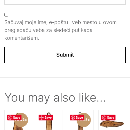
Sačuvaj moje ime, e-poštu i veb mesto u ovom
pregledaču veba za sledeći put kada
komentarišem.
You may also like…
Save
Save
Save
Save
TRAŽE
TRAŽE