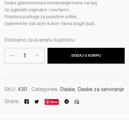
Svaka gastronomska kombinacija hrane na njoj
će izgledati originalno i savršeno.
Posebna podloga za posebne prilike.
Oplemenite Vaš dom ili dom Vama dragih ljudi.
Dostupno za avansnu kupovinu
DODAJ U KORPU
SKU:
430
Categories:
Daske
,
Daske za serviranje
Share
Save