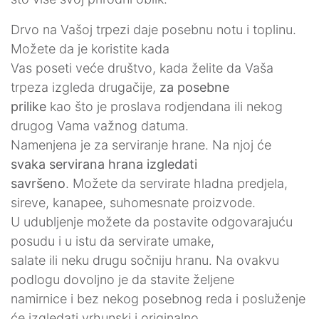
Drvo na Vašoj trpezi daje posebnu notu i toplinu.
Možete da je koristite kada
Vas poseti veće društvo, kada želite da Vaša
trpeza izgleda drugačije,
za posebne
prilike
kao što je proslava rodjendana ili nekog
drugog Vama važnog datuma.
Namenjena je za serviranje hrane. Na njoj će
svaka servirana hrana izgledati
savršeno
. Možete da servirate hladna predjela,
sireve, kanapee, suhomesnate proizvode.
U udubljenje možete da postavite odgovarajuću
posudu i u istu da servirate umake,
salate ili neku drugu sočniju hranu. Na ovakvu
podlogu dovoljno je da stavite željene
namirnice i bez nekog posebnog reda i posluženje
će izgledati vrhunski i originalno.