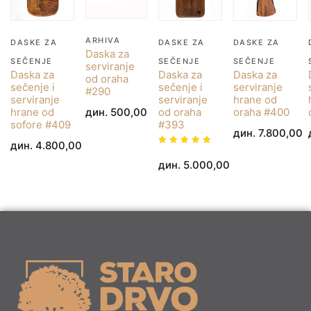
ARHIVA
DASKE ZA
DASKE ZA
DASKE ZA
Daska za
SEČENJE
SEČENJE
SEČENJE
serviranje
Daska za
Daska za
Daska za
od oraha
sečenje i
sečenje i
serviranje
#290
serviranje
serviranje
hrane od
дин.
500,00
hrane od
od oraha
oraha #400
sofore #409
#393
дин.
7.800,00
дин.
4.800,00
Ocenjeno
sa
дин.
5.000,00
5.00
od 5