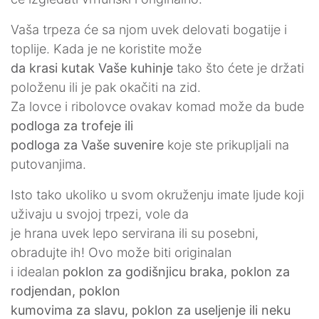
Vaša trpeza će sa njom uvek delovati bogatije i
toplije. Kada je ne koristite može
da krasi kutak Vaše kuhinje
tako što ćete je držati
položenu ili je pak okačiti na zid.
Za lovce i ribolovce ovakav komad može da bude
podloga za trofeje ili
podloga za Vaše suvenire
koje ste prikupljali na
putovanjima.
Isto tako ukoliko u svom okruženju imate ljude koji
uživaju u svojoj trpezi, vole da
je hrana uvek lepo servirana ili su posebni,
obradujte ih! Ovo može biti originalan
i idealan
poklon za godišnjicu braka, poklon za
rodjendan, poklon
kumovima za
slavu, poklon za useljenje ili neku