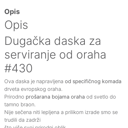
Opis
Opis
Dugačka daska za
serviranje od oraha
#430
Ova daska je napravljena
od specifičnog komada
drveta evropskog oraha.
Prirodno
prošarana bojama oraha
od svetlo do
tamno braon.
Nije sečena niti lepljena a prilikom izrade smo se
trudili da zadrži
što više svoj prirodni oblik.