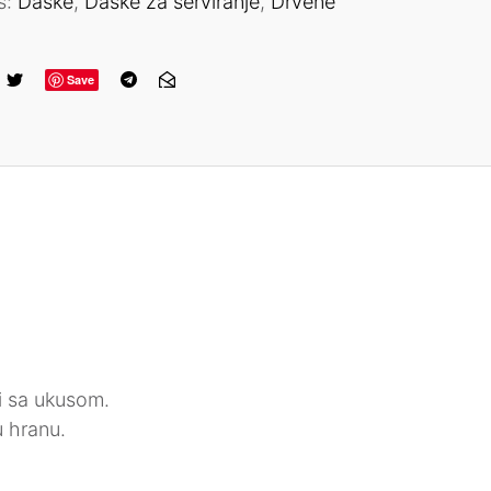
s:
Daske
,
Daske za serviranje
,
Drvene
Save
 i sa ukusom.
 hranu.