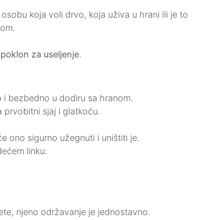
bu koja voli drvo, koja uživa u hrani ili je to
nom.
i
poklon za useljenje
.
o
i bezbedno u dodiru sa hranom.
rvobitni sjaj i glatkoću.
e ono sigurno užegnuti i uništiti je.
dećem linku:
rete, njeno održavanje je jednostavno.