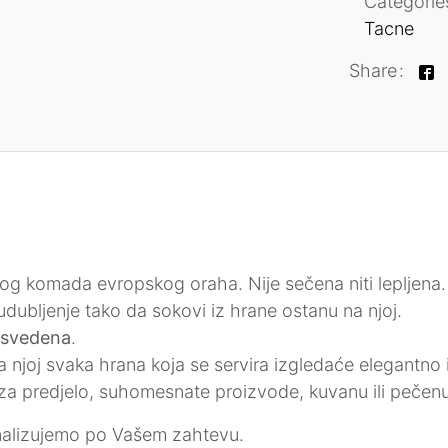
Categorie
Tacne
Share
nog komada evropskog oraha. Nije sečena niti lepljena.
udubljenje tako da sokovi iz hrane ostanu na njoj.
 svedena
.
a njoj svaka hrana koja se servira izgledaće elegantno
za predjelo, suhomesnate proizvode, kuvanu ili pečenu
alizujemo po Vašem zahtevu.