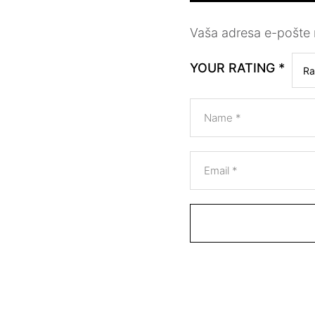
Vaša adresa e-pošte n
YOUR RATING
*
Name
*
Email
*