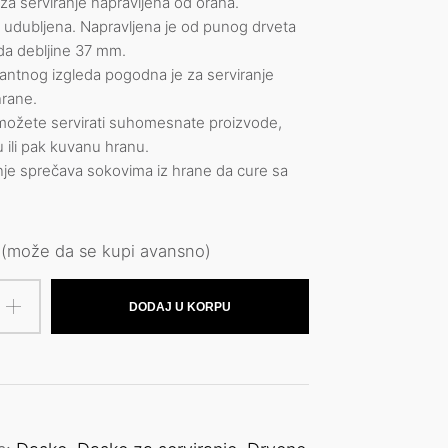
za serviranje napravljena od oraha.
 udubljena. Napravljena je od punog drveta
da debljine 37 mm.
antnog izgleda pogodna je za serviranje
hrane.
 možete servirati suhomesnate proizvode,
 ili pak kuvanu hranu.
nje sprečava sokovima iz hrane da cure sa
 (može da se kupi avansno)
DODAJ U KORPU