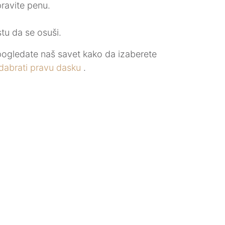
ravite penu.
tu da se osuši.
 pogledate naš savet kako da izaberete
dabrati pravu dasku
.