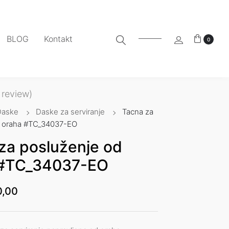
BLOG
Kontakt
0
review)
Daske
Daske za serviranje
Tacna za
d oraha #TC_34037-EO
za posluženje od
 #TC_34037-EO
0,00