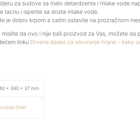
ndjeru za sudove sa malo detardzenta i mlake vode nap
te tacnu i isperite sa dosta mlake vode.
ite je dobro krpom a zatim ostavite na prozračnom mes
i mislite da ovo i nije baš proizvod za Vas, možete da
dećem linku
Drvene daske za serviranje hrane – kako o
40 × 340 × 37 mm
vropski Orah