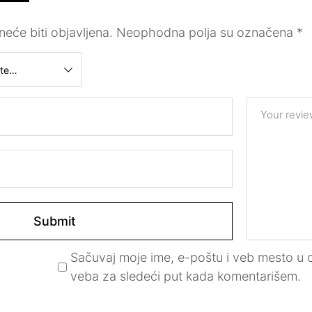
eće biti objavljena.
Neophodna polja su označena
*
Your revi
Sačuvaj moje ime, e-poštu i veb mesto u
veba za sledeći put kada komentarišem.