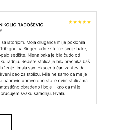
NIKOLIĆ RADOŠEVIĆ
Ocenjen
o sa
5
25
od 5
sa istorijom. Moja drugarica mi je poklonila
100 godina Singer radne stolice svoje bake,
palo sedište. Njena baka je bila čudo od
ku radnju. Sedište stolica je bilo prečnika baš
luženje. Imala sam ekscentričan zahtev da
rveni deo za stolicu. Mile ne samo da me je
e napravio upravo ono što je ovim stolicama
fantastično obrađeno i boje – kao da mi je
eporučujem svaku saradnju. Hvala.