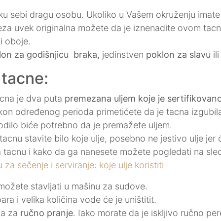
u sebi dragu osobu. Ukoliko u Vašem okruženju imate oso
peza uvek originalna možete da je iznenadite ovom tac
li oboje.
lon za godišnjicu
braka,
jedinstven
poklon za slavu
il
 tacne:
acna je dva puta
premezana uljem koje je sertifikovan
on određenog perioda primetićete da je tacna izgubila p
dilo biće potrebno da je premažete uljem.
cnu stavite bilo koje ulje, posebno ne jestivo ulje jer ć
na tacnu i kako da ga nanesete možete pogledati na sle
a sečenje i serviranje: koje ulje koristiti
možete stavljati u mašinu za sudove.
a i velika količina vode će je uništitit.
na za
ručno pranje
. Iako morate da je iskljivo ručno pe