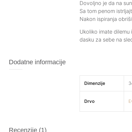
Dovoljno je da na su
Sa tom penom istrljaj
Nakon ispiranja obriš
Ukoliko imate dilemu 
dasku za sebe na sle
Dodatne informacije
Dimenzije
3
Drvo
E
Recenzije (1)