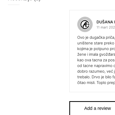
DUŠANA 
11 mart 20
Ovo je dugačka priča, 
uništene stare preko 
kojima je potpuno pro
žene i imala gvožđars
kao ova tacna za pos
od tacne napravimo d
dobro razumeo, već j
trebalo. Drvo je bilo 
čitao misli. Toplo pr
Add a review