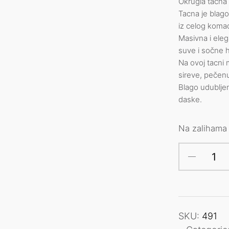
Okrugla tacna 
Tacna je blago
iz celog koma
Masivna i eleg
suve i sočne 
Na ovoj tacni
sireve, pečenu
Blago udublje
daske.
Na zalihama
SKU:
491