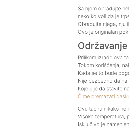
Sa njom obradujte nek
neko ko voli da je tr
Obradujte njega, nju i
Ovo je originalan
pok
Održavanje
Prilikom izrade ova t
Tokom korišćenja, nak
Kada se to bude dogo
Nije bezbedno da na ta
Koje ulje da stavite 
Čime premazati dasku z
Ovu tacnu nikako ne 
Visoka temperatura, par
Isključivo je namenje