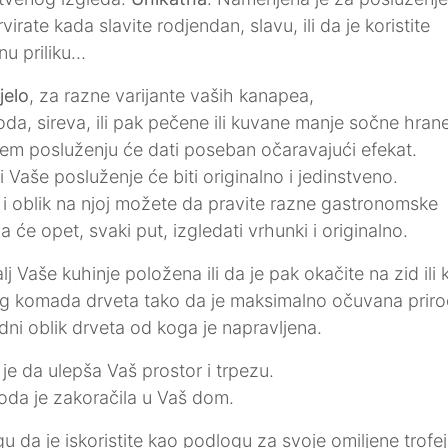
irate kada slavite rodjendan, slavu, ili da je koristite
nu priliku…
jelo
, za razne varijante vaših kanapea,
a, sireva, ili pak pečene ili kuvane manje sočne hrane
šem posluženju će dati poseban očaravajući efekat.
i Vaše posluženje će biti originalno i jedinstveno.
 i oblik na njoj možete da pravite razne gastronomske
 će opet, svaki put, izgledati vrhunki i originalno.
lj Vaše kuhinje položena ili da je pak okačite na zid ili 
log komada drveta tako da je maksimalno očuvana prir
odni oblik drveta od koga je napravljena.
je da ulepša Vaš prostor i trpezu.
da je zakoračila u Vaš dom.
u da je iskoristite kao podlogu za svoje omiljene trofej