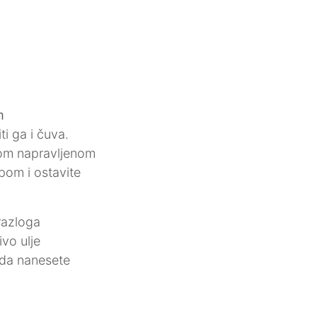
m
ti ga i čuva.
nom napravljenom
pom i ostavite
razloga
ivo ulje
o da nanesete