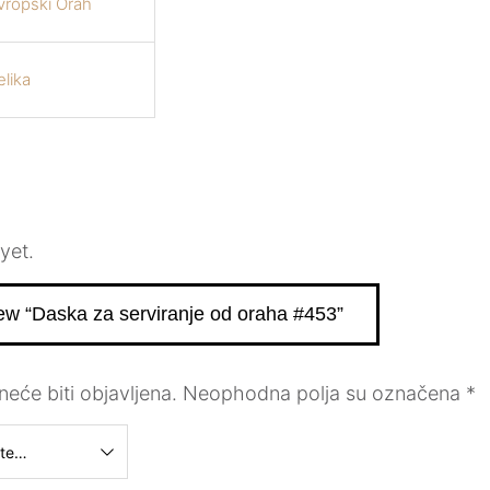
vropski Orah
elika
yet.
view “Daska za serviranje od oraha #453”
eće biti objavljena.
Neophodna polja su označena
*