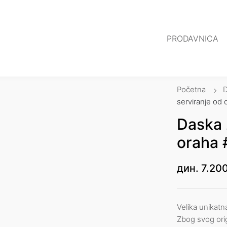
PRODAVNICA
Početna
serviranje od
Daska 
oraha
дин.
7.200
Velika unikatn
Zbog svog ori