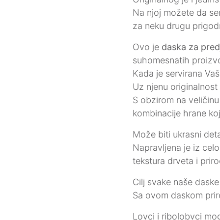
Na njoj možete da serv
za neku drugu prigod
Ovo je
daska za pred
suhomesnatih proizvod
Kada je servirana Va
Uz njenu originalnost 
S obzirom na veličinu
kombinacije hrane koja
Može biti ukrasni deta
Napravljena je iz ce
tekstura drveta i prir
Cilj svake naše daske 
Sa ovom daskom priro
Lovci i ribolobvci mog