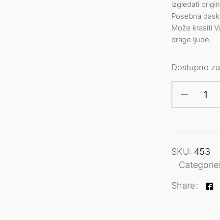
izgledati origi
Posebna daska
Može krasiti V
drage ljude.
Dostupno za
SKU:
453
Categorie
Share