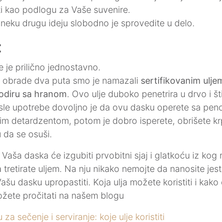
iti kao podlogu za Vaše suvenire.
neku drugu ideju slobodno je sprovedite u delo.
:
je prilično jednostavno.
ne obrade dva puta smo je namazali
sertifikovanim ulje
dodiru sa hranom
. Ovo ulje duboko penetrira u drvo i šti
le upotrebe dovoljno je da ovu dasku operete sa pe
m detardzentom, potom je dobro isperete, obrišete kr
da se osuši.
aša daska će izgubiti prvobitni sjaj i glatkoću iz kog 
tretirate uljem. Na nju nikako nemojte da nanosite jest
 Vašu dasku upropastiti. Koja ulja možete koristiti i kak
ožete pročitati na našem blogu
a sečenje i serviranje: koje ulje koristiti