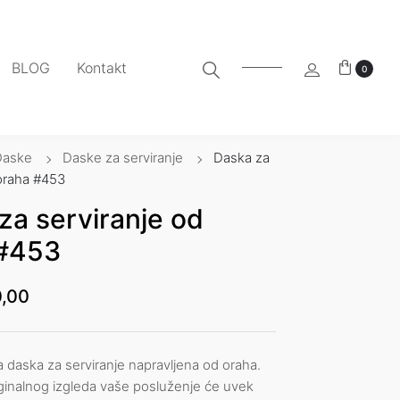
BLOG
Kontakt
0
Daske
Daske za serviranje
Daska za
 oraha #453
za serviranje od
 #453
,00
a daska za serviranje napravljena od oraha.
ginalnog izgleda vaše posluženje će uvek