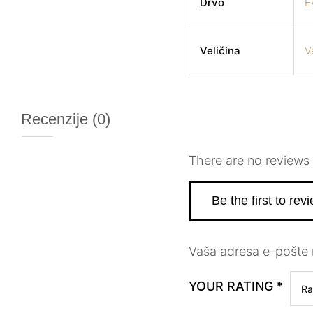
Drvo
E
Veličina
V
Recenzije (0)
There are no reviews 
Be the first to re
Vaša adresa e-pošte n
YOUR RATING
*