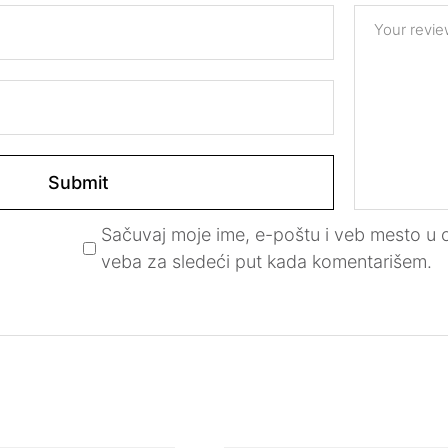
Your revi
Sačuvaj moje ime, e-poštu i veb mesto u
veba za sledeći put kada komentarišem.