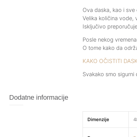
Ova daska, kao i sve 
Velika količina vode, 
Isključivo preporuču
Posle nekog vremena 
O tome kako da održa
KAKO OČISTITI DAS
Svakako smo sigurni 
Dodatne informacije
Dimenzije
4