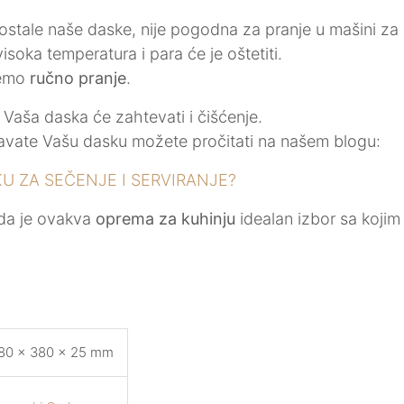
ostale naše daske, nije pogodna za pranje u mašini za
visoka temperatura i para će je oštetiti.
jemo
ručno pranje
.
Vaša daska će zahtevati i čišćenje.
vate Vašu dasku možete pročitati na našem blogu:
KU ZA SEČENJE I SERVIRANJE?
da je ovakva
oprema za kuhinju
idealan izbor sa kojim 
80 × 380 × 25 mm