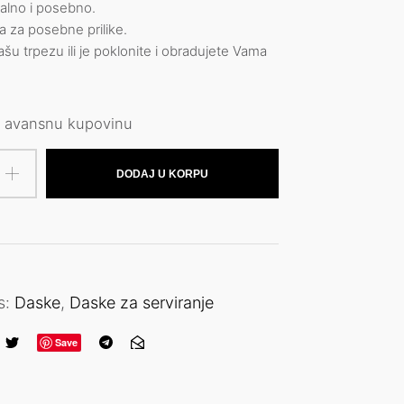
nalno i posebno.
 za posebne prilike.
ašu trpezu ili je poklonite i obradujete Vama
 avansnu kupovinu
DODAJ U KORPU
s:
Daske
,
Daske za serviranje
Save