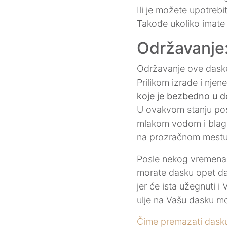
Ili je možete upotreb
Takođe ukoliko imate 
Održavanje
Održavanje ove daske 
Prilikom izrade i nje
koje je bezbedno u 
U ovakvom stanju pos
mlakom vodom i blagi
na prozračnom mestu 
Posle nekog vremena V
morate dasku opet da 
jer će ista užegnuti i
ulje na Vašu dasku m
Čime premazati dasku z