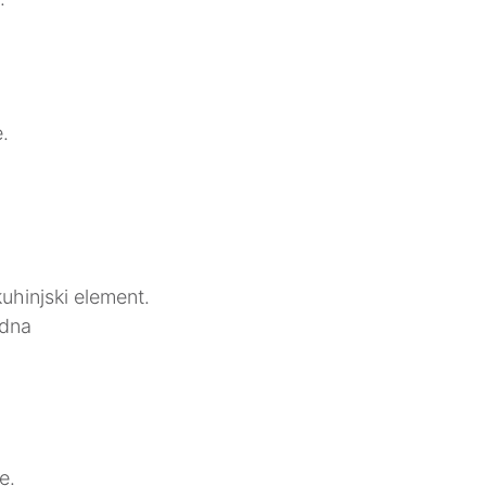
.
kuhinjski element.
odna
e.